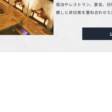
宿泊やレストラン、宴会、日
癒しと非日常を重ね合わせた
グランピング東京浅草
〒111-0032 東京都台東区浅草
日本を代表する観光地・浅草
ホステル、2つの顔を持つ宿
なホスピタリティでお迎えし