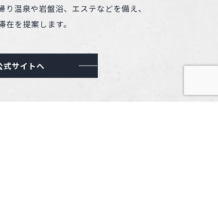
帰り温泉や岩盤浴、エステなどを備え、
滞在を提案します。
公式サイトへ
（浅草）
2-24-8
に位置する、グランピングとコンセプト
泊施設。国内外から訪れるお客様を温か
ています。